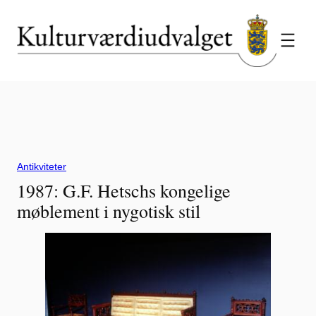
Spring
til
indhold
Antikviteter
1987: G.F. Hetschs kongelige
møblement i nygotisk stil