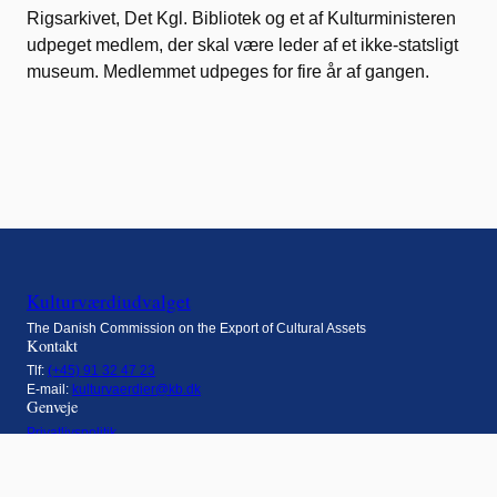
Rigsarkivet, Det Kgl. Bibliotek og et af Kulturministeren
udpeget medlem, der skal være leder af et ikke-statsligt
museum. Medlemmet udpeges for fire år af gangen.
Kulturværdiudvalget
The Danish Commission on the Export of Cultural Assets
Kontakt
Tlf:
(+45) 91 32 47 23
E-mail:
kulturvaerdier@kb.dk
Genveje
Privatlivspolitik
Tilgængelighedserklæring