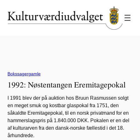
Spring
til
indhold
Bokssager
gamle
1992: Nøstentangen Eremitagepokal
I 1991 blev der på auktion hos Bruun Rasmussen solgt
en meget smuk og kostbar glaspokal fra 1751, den
såkaldte Eremitagepokal, til en norsk privatmand for en
hammerslagspris på 1.840.000 DKK. Pokalen er en del
af kulturarven fra den dansk-norske fællestid i det 18.
århundrede.