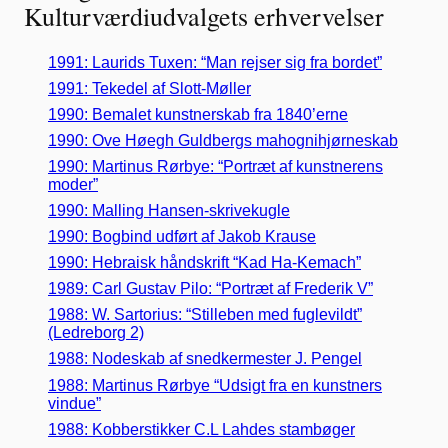
Kulturværdiudvalgets erhvervelser
1991: Laurids Tuxen: “Man rejser sig fra bordet”
1991: Tekedel af Slott-Møller
1990: Bemalet kunstnerskab fra 1840’erne
1990: Ove Høegh Guldbergs mahognihjørneskab
1990: Martinus Rørbye: “Portræt af kunstnerens
moder”
1990: Malling Hansen-skrivekugle
1990: Bogbind udført af Jakob Krause
1990: Hebraisk håndskrift “Kad Ha-Kemach”
1989: Carl Gustav Pilo: “Portræt af Frederik V”
1988: W. Sartorius: “Stilleben med fuglevildt”
(Ledreborg 2)
1988: Nodeskab af snedkermester J. Pengel
1988: Martinus Rørbye “Udsigt fra en kunstners
vindue”
1988: Kobberstikker C.L Lahdes stambøger