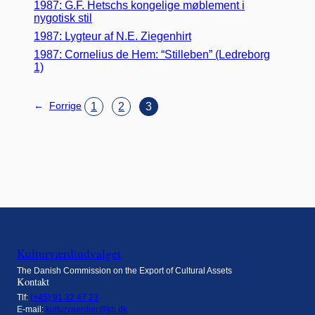
1987: G.F. Hetschs kongelige møblement i
nygotisk stil
1987: Lygteur af N.E. Ziegenhirt
1987: Cornelius de Hem: “Stilleben” (Ledreborg
1)
1
2
3
←
Forrige
Kulturværdiudvalget
The Danish Commission on the Export of Cultural Assets
Kontakt
Tlf:
(+45) 91 32 47 23
E-mail:
kulturvaerdier@kb.dk